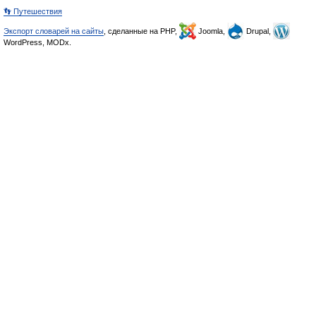
👣 Путешествия
Экспорт словарей на сайты
, сделанные на PHP,
Joomla,
Drupal,
WordPress, MODx.