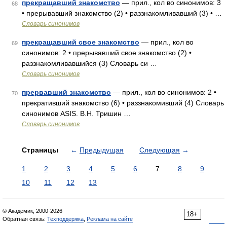
прекращавший знакомство
— прил., кол во синонимов: 3
68
• прерывавший знакомство (2) • раззнакомливавший (3) • …
Словарь синонимов
прекращавший свое знакомство
— прил., кол во
69
синонимов: 2 • прерывавший свое знакомство (2) •
раззнакомливавшийся (3) Словарь си …
Словарь синонимов
прервавший знакомство
— прил., кол во синонимов: 2 •
70
прекративший знакомство (6) • раззнакомивший (4) Словарь
синонимов ASIS. В.Н. Тришин …
Словарь синонимов
Страницы
←
Предыдущая
Следующая
→
1
2
3
4
5
6
7
8
9
10
11
12
13
© Академик, 2000-2026
18+
Обратная связь:
Техподдержка
,
Реклама на сайте