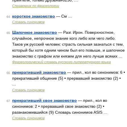
приятели, только друзья&#8230; …
Справочник по фразеологии
короткое знакомство
— См …
64
Словарь синонимов
Шапочное знакомство
— Разг. Ирон. Поверхностное,
65
случайное, непрочное знание кого либо или чего либо.
Таков уж русский человек: страсть сильная зазнаться с тем,
который бы хотя одним чином был его повыше, и шапочное
знакомство с графом или князем для него лучше всяких …
Фразеологический словарь русского литературного языка
прекративший знакомство
— прил., кол во синонимов: 6 •
66
прекративший общение (5) • прервавший знакомство (2) •
…
Словарь синонимов
прекративший свое знакомство
— прил., кол во
67
синонимов: 2 • прервавший свое знакомство (2) •
раззнакомившийся (9) Словарь синонимов ASIS …
Словарь синонимов